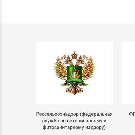
льского
Россельхознадзор (федеральная
ФГ
РФ
служба по ветеринарному и
фитосанитарному надзору)