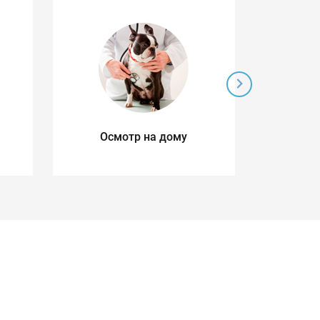
Осмотр на дому
Ул
д