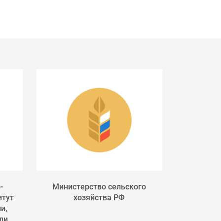
-
Министерство сельского
Россельхоз
итут
хозяйства РФ
служба п
и,
фитосан
и...