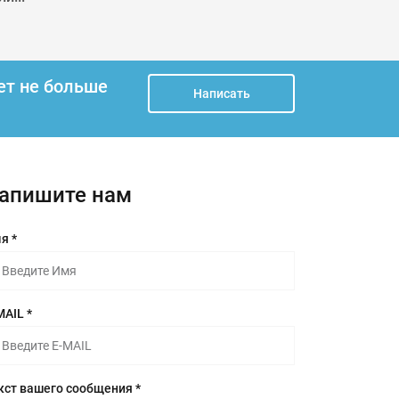
ет не больше
Написать
апишите нам
я *
MAIL *
кст вашего сообщения *