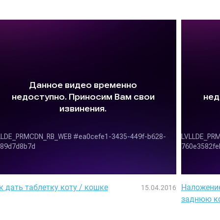
к дать таблетку коту / кошке
Наложение
15.04.2016
заднюю к