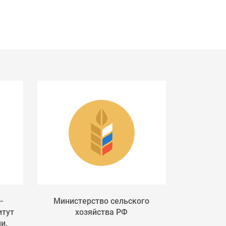
-
Министерство сельского
Россельхоз
итут
хозяйства РФ
служба п
и,
фитосан