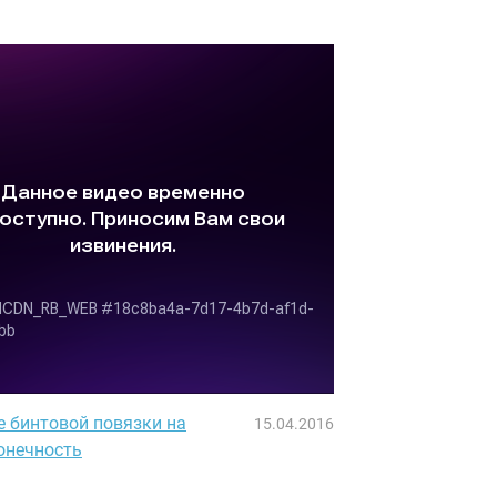
 бинтовой повязки на
15.04.2016
онечность