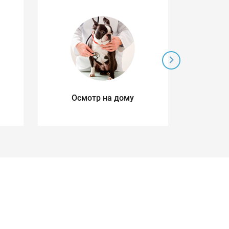
Осмотр на дому
Ул
д