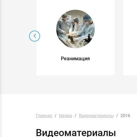
 без
Реанимация
о
Главная
Медиа
Видеоматериалы
2016
Видеоматериалы