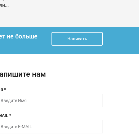
и...
ет не больше
Написать
апишите нам
я *
MAIL *