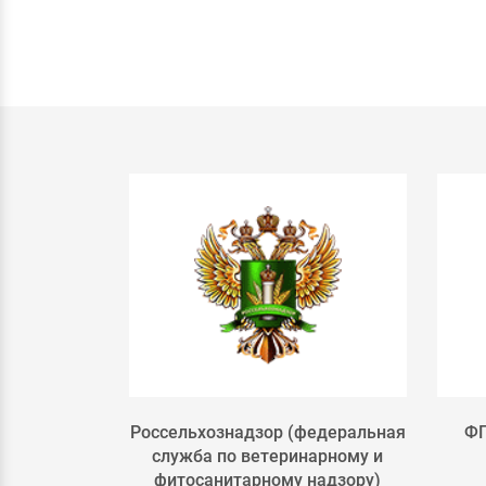
льского
Россельхознадзор (федеральная
ФГ
РФ
служба по ветеринарному и
фитосанитарному надзору)