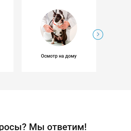
Осмотр на дому
Ул
д
просы?
Мы ответим!