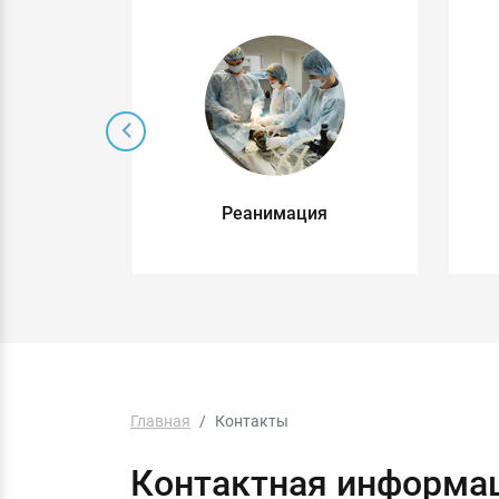
 без
Реанимация
о
Главная
Контакты
Контактная информа