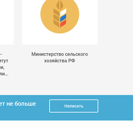
-
Министерство сельского
Россельхоз
итут
хозяйства РФ
служба п
и,
фитосан
и...
ет не больше
Написать