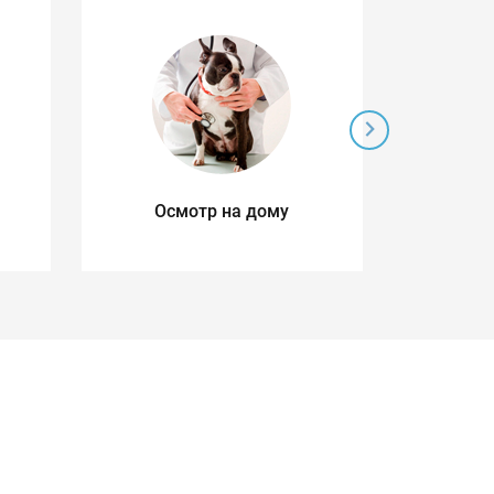
Осмотр на дому
Ул
д