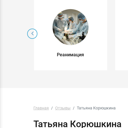
 без
Реанимация
о
Главная
Отзывы
Татьяна Корюшкина
Татьяна Корюшкина