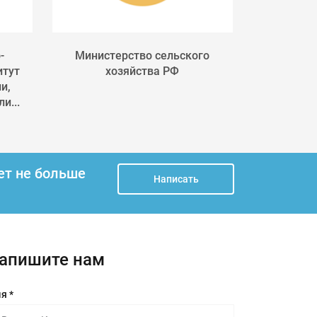
-
Министерство сельского
Россельхоз
итут
хозяйства РФ
служба п
и,
фитосан
и...
ет не больше
Написать
апишите нам
я *