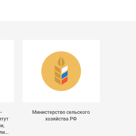
-
Министерство сельского
Россельхоз
итут
хозяйства РФ
служба п
и,
фитосан
и...