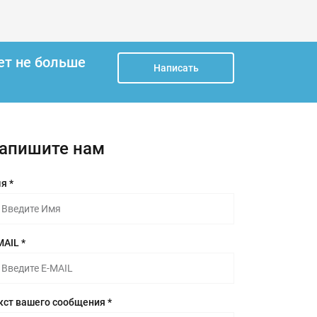
ет не больше
Написать
апишите нам
я *
MAIL *
кст вашего сообщения *