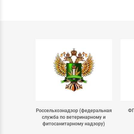
льского
Россельхознадзор (федеральная
ФГ
РФ
служба по ветеринарному и
фитосанитарному надзору)