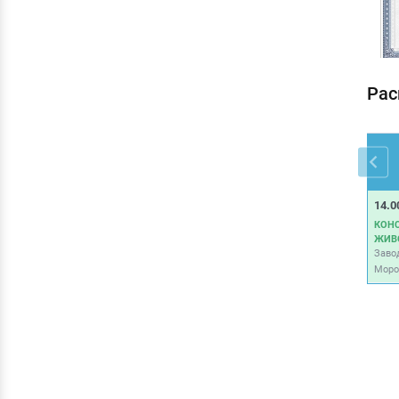
Рас
14.0
КОНС
ЖИВ
Заво
Моро