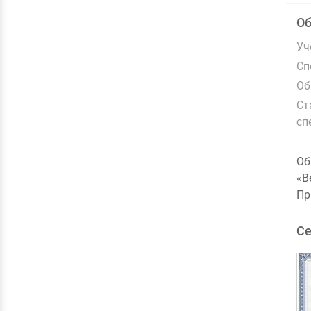
О
Уч
Сп
Об
Ст
сп
Об
«В
Пр
Се