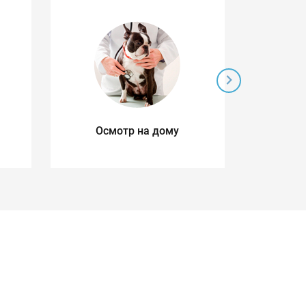
Осмотр на дому
Ул
д