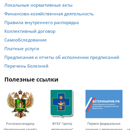
Локальные нормативные акты
Финансово-хозяйственная деятельность
Правила внутреннего распорядка
Коллективный договор
Самообследование
Платные услуги
Предписания и отчеты об исполнении предписаний
Перечень болезней
полезные ссылки
Россельхознадзор
ФГБУ "Центр
Первое федеральное
(федеральная служба
ветеринарии"
издание о ветеринарии
с