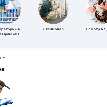
ораторные
Стационар
Осмотр на
ледования
зубов
ов